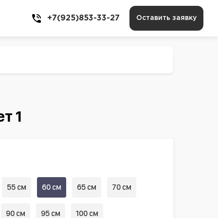
+7(925)853-33-27
Оставить заявку
т 1
55 см
60 см
65 см
70 см
90 см
95 см
100 см