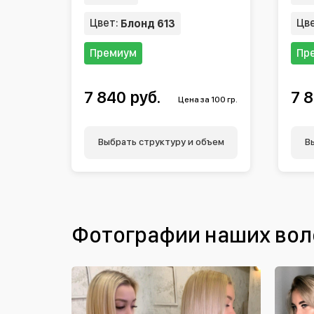
Цвет:
Цв
Блонд 613
Премиум
Пр
7 840 руб.
7 8
Цена за 100 гр.
Выбрать структуру и объем
В
Фотографии наших вол