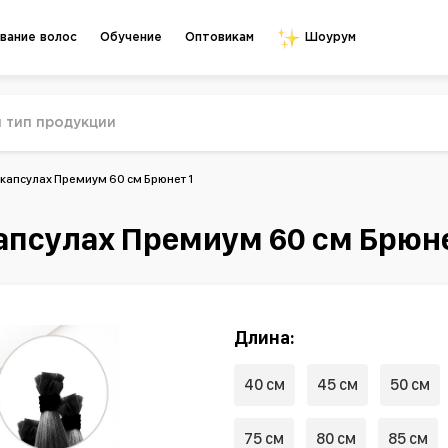
Обучение
Оптовикам
вание волос
Шоурум
 капсулах Премиум 60 см Брюнет 1
апсулах Премиум 60 см Брюне
Длина:
40 см
45 см
50 см
75 см
80 см
85 см