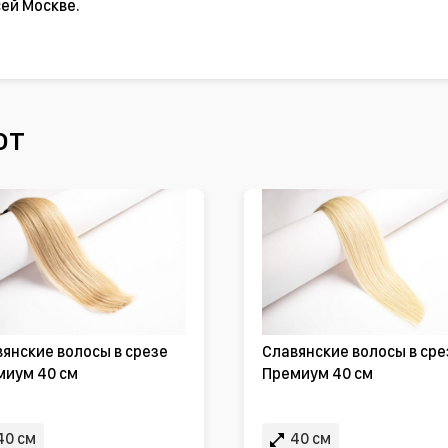
ей Москве.
ют
янские волосы в срезе
Славянские волосы в сре
миум 40 см
Премиум 40 см
40 см
40 см