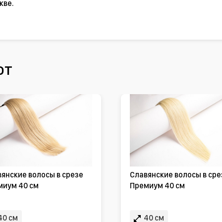
кве.
ют
янские волосы в срезе
Славянские волосы в сре
миум 40 см
Премиум 40 см
40 см
40 см