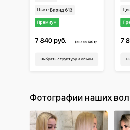
Цвет:
Цв
Блонд 613
Премиум
Пр
7 840 руб.
7 8
Цена за 100 гр.
Выбрать структуру и объем
В
Фотографии наших вол