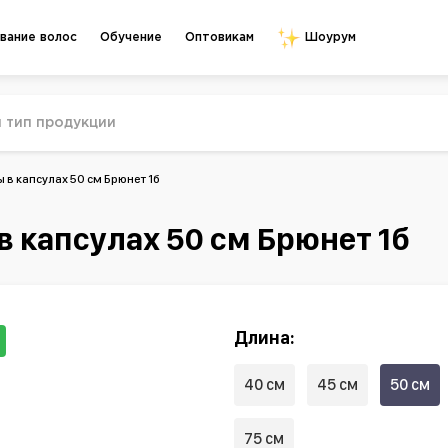
Обучение
Оптовикам
вание волос
Шоурум
в капсулах 50 см Брюнет 1б
 капсулах 50 см Брюнет 1б
Длина:
40 см
45 см
50 см
75 см