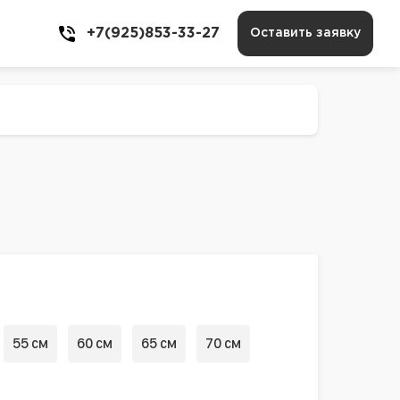
+7(925)853-33-27
Оставить заявку
55 см
60 см
65 см
70 см