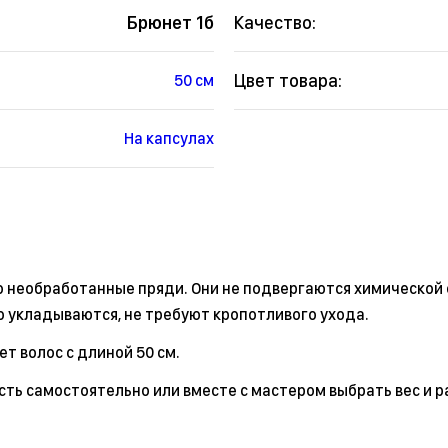
Брюнет 1б
Качество:
Цвет товара:
50 см
На капсулах
о необработанные пряди. Они не подвергаются химической 
о укладываются, не требуют кропотливого ухода.
т волос с длиной 50 см.
сть самостоятельно или вместе с мастером выбрать вес и р