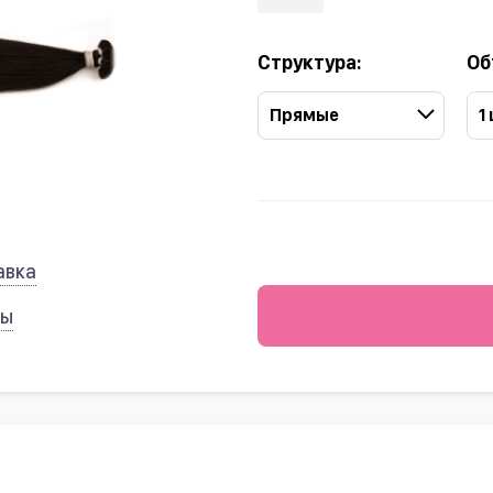
Структура:
Об
Прямые
1
авка
ты