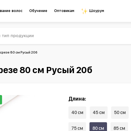
Обучение
Оптовикам
вание волос
Шоурум
срезе 80 см Русый 20б
резе 80 см Русый 20б
Длина:
40 см
45 см
50 см
75 см
80 см
85 см