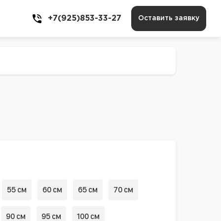
+7(925)853-33-27
Оставить заявку
55 см
60 см
65 см
70 см
90 см
95 см
100 см