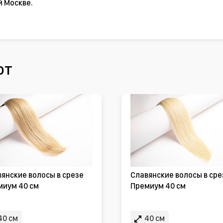
й Москве.
ют
янские волосы в срезе
Славянские волосы в сре
миум 40 см
Премиум 40 см
40 см
40 см