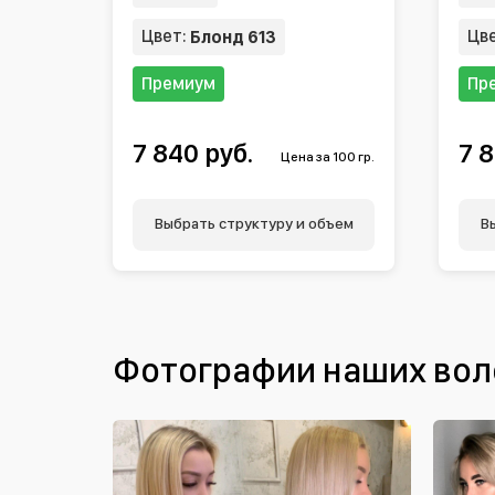
Цвет:
Цв
Блонд 613
Премиум
Пр
7 840 руб.
7 8
Цена за 100 гр.
Выбрать структуру и объем
В
Фотографии наших вол