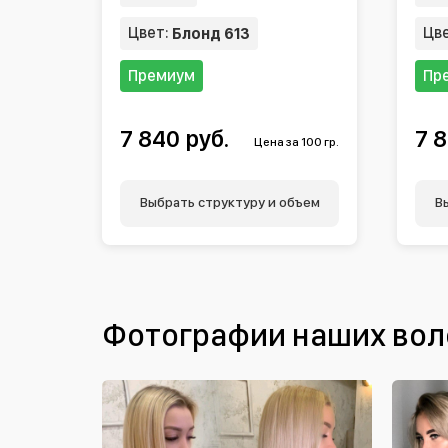
Цвет:
Цв
Блонд 613
Премиум
Пр
7 840 руб.
7 8
Цена за 100 гр.
Выбрать структуру и объем
В
Фотографии наших вол