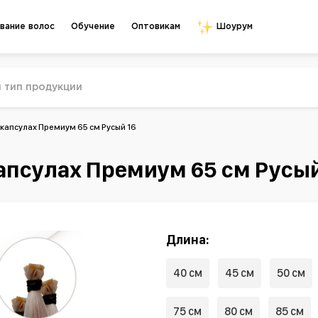
Обучение
Оптовикам
вание волос
Шоурум
капсулах Премиум 65 см Русый 16
апсулах Премиум 65 см Русый
Длина:
40 см
45 см
50 см
75 см
80 см
85 см