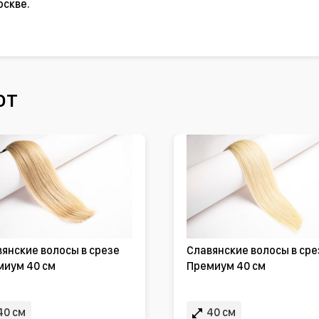
оскве.
ют
янские волосы в срезе
Славянские волосы в сре
миум 40 см
Премиум 40 см
40 см
40 см