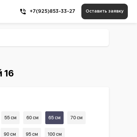
+7(925)853-33-27
Оставить заявку
 16
55 см
60 см
65 см
70 см
90 см
95 см
100 см