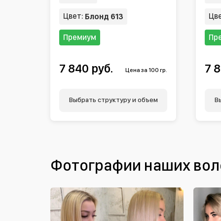
Цвет:
Цв
Блонд 613
Премиум
Пр
7 840 руб.
7 8
Цена за 100 гр.
Выбрать структуру и объем
В
Фотографии наших вол