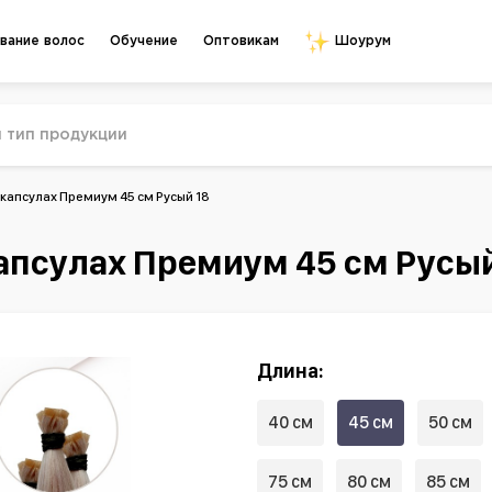
Обучение
Оптовикам
вание волос
Шоурум
капсулах Премиум 45 см Русый 18
апсулах Премиум 45 см Русый
Длина:
40 см
45 см
50 см
75 см
80 см
85 см