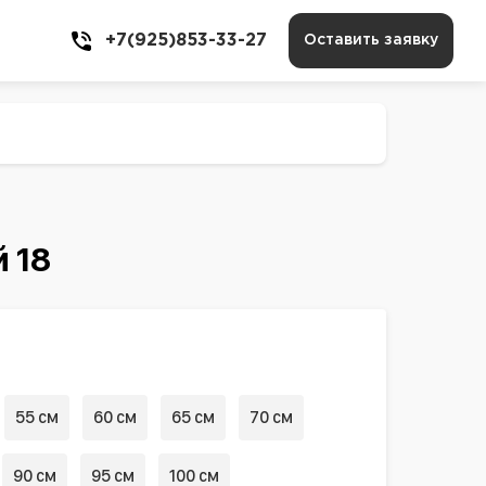
+7(925)853-33-27
Оставить заявку
 18
55 см
60 см
65 см
70 см
90 см
95 см
100 см