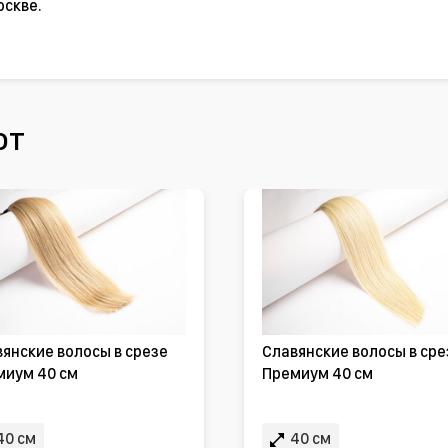
оскве.
ют
янские волосы в срезе
Славянские волосы в сре
миум 40 см
Премиум 40 см
40 см
40 см