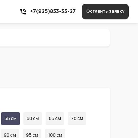
+7(925)853-33-27
Оставить заявку
55 см
60 см
65 см
70 см
90 см
95 см
100 см