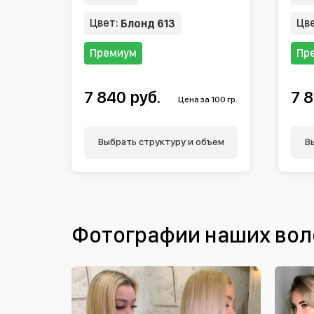
Цвет:
Цв
Блонд 613
Премиум
Пр
7 840 руб.
7 8
Цена за 100 гр.
Выбрать структуру и объем
В
Фотографии наших вол