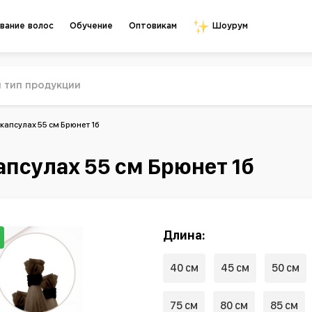
Обучение
Оптовикам
вание волос
Шоурум
капсулах 55 см Брюнет 1б
апсулах 55 см Брюнет 1б
Длина:
40 см
45 см
50 см
75 см
80 см
85 см