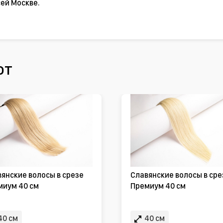
ей Москве.
ют
янские волосы в срезе
Славянские волосы в сре
миум 40 см
Премиум 40 см
40 см
40 см