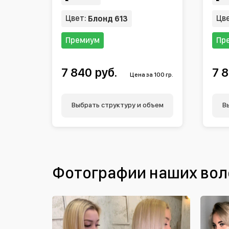
Цвет:
Цв
Блонд 613
Премиум
Пр
7 840 руб.
7 8
Цена за 100 гр.
Выбрать структуру и объем
В
Фотографии наших вол