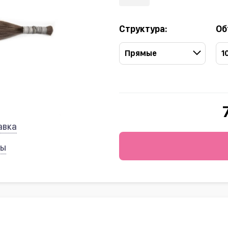
Структура:
Об
Прямые
1
авка
ты