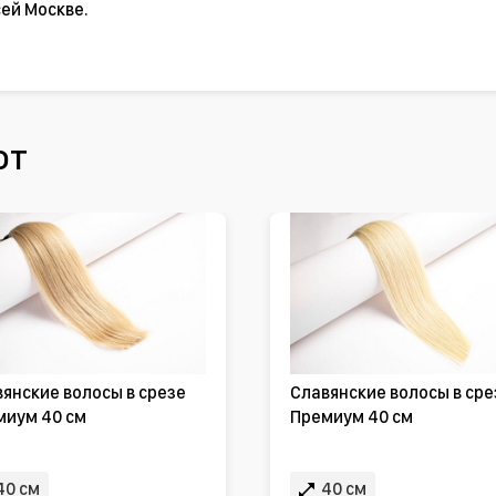
ей Москве.
ют
янские волосы в срезе
Славянские волосы в сре
миум 40 см
Премиум 40 см
40 см
40 см