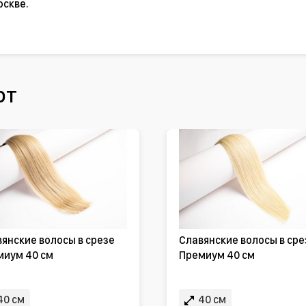
оскве.
ют
янские волосы в срезе
Славянские волосы в сре
миум 40 см
Премиум 40 см
40 см
40 см