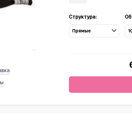
Структура:
Об
Прямые
1
авка
ты