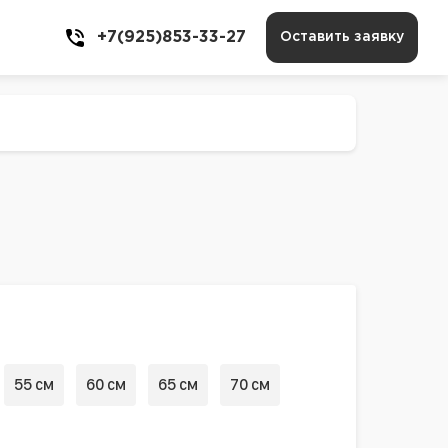
+7(925)853-33-27
Оставить заявку
55 см
60 см
65 см
70 см