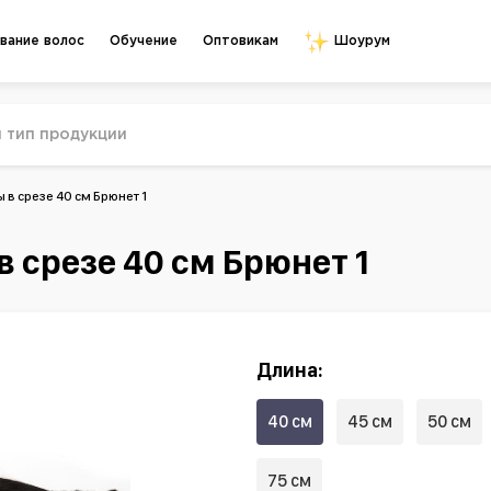
Обучение
Оптовикам
вание волос
Шоурум
в срезе 40 см Брюнет 1
 срезе 40 см Брюнет 1
Длина:
40 см
45 см
50 см
75 см