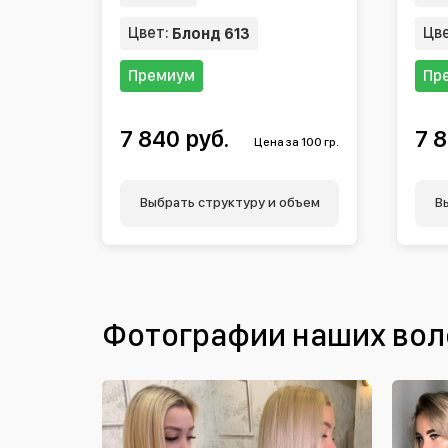
Цвет:
Цв
Блонд 613
Премиум
Пр
7 840 руб.
7 8
Цена за 100 гр.
Выбрать структуру и объем
В
Фотографии наших вол