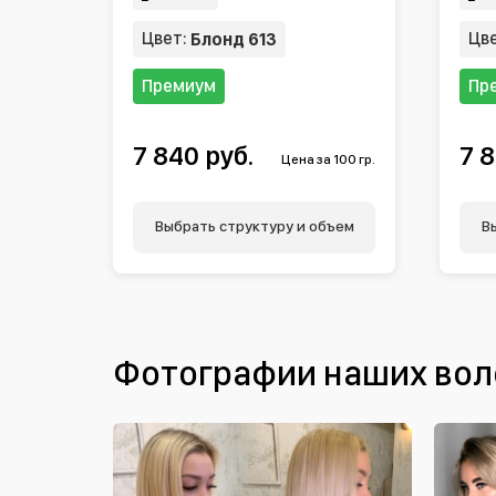
Цвет:
Цв
Блонд 613
Премиум
Пр
7 840 руб.
7 8
Цена за 100 гр.
Выбрать структуру и объем
В
Фотографии наших вол