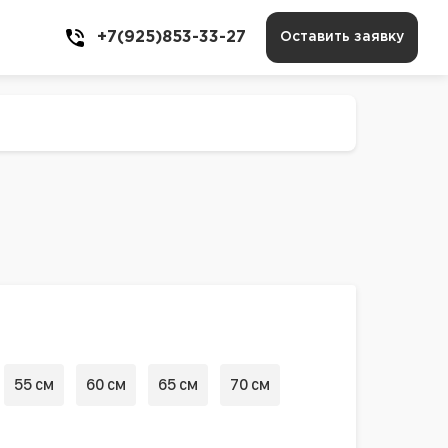
+7(925)853-33-27
Оставить заявку
55 см
60 см
65 см
70 см