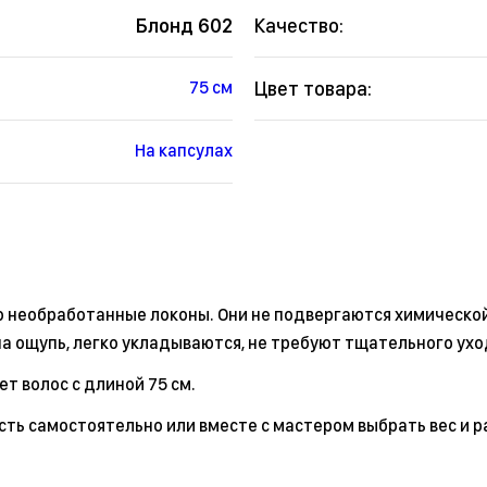
Блонд 602
Качество:
Цвет товара:
75 см
На капсулах
о необработанные локоны. Они не подвергаются химическо
а ощупь, легко укладываются, не требуют тщательного ухо
т волос с длиной 75 см.
сть самостоятельно или вместе с мастером выбрать вес и р