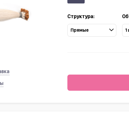
Структура:
Об
Прямые
1
авка
ты