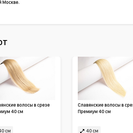
й Москве.
ют
янские волосы в срезе
Славянские волосы в сре
миум 40 см
Премиум 40 см
40 см
40 см