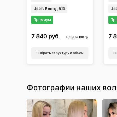
Цвет:
Цв
Блонд 613
Премиум
Пр
7 840 руб.
7 8
Цена за 100 гр.
Выбрать структуру и объем
В
Фотографии наших вол