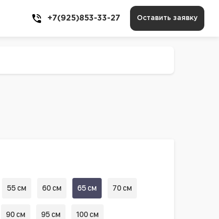
+7(925)853-33-27
Оставить заявку
55 см
60 см
65 см
70 см
90 см
95 см
100 см