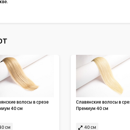
кве.
ют
янские волосы в срезе
Славянские волосы в сре
миум 40 см
Премиум 40 см
40 см
40 см