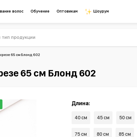
Обучение
Оптовикам
вание волос
Шоурум
 срезе 65 см Блонд 602
резе 65 см Блонд 602
Длина:
40 см
45 см
50 см
75 см
80 см
85 см