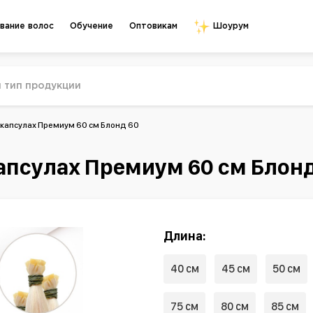
Обучение
Оптовикам
вание волос
Шоурум
 капсулах Премиум 60 см Блонд 60
апсулах Премиум 60 см Блонд
Длина:
40 см
45 см
50 см
75 см
80 см
85 см