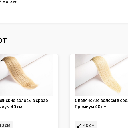
й Москве.
ют
янские волосы в срезе
Славянские волосы в сре
миум 40 см
Премиум 40 см
40 см
40 см