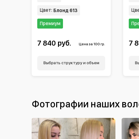
Цвет:
Цв
Блонд 613
Премиум
Пр
7 840 руб.
7 8
Цена за 100 гр.
Выбрать структуру и объем
В
Фотографии наших вол