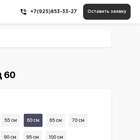
+7(925)853-33-27
Оставить заявку
 60
55 см
60 см
65 см
70 см
90 см
95 см
100 см