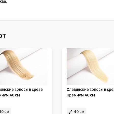
кве.
ют
янские волосы в срезе
Славянские волосы в сре
миум 40 см
Премиум 40 см
40 см
40 см