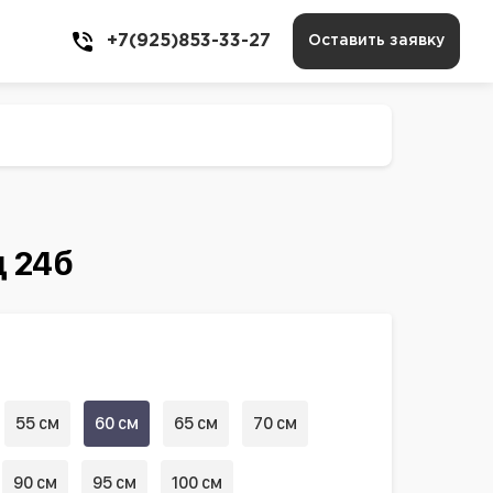
+7(925)853-33-27
Оставить заявку
 24б
55 см
60 см
65 см
70 см
90 см
95 см
100 см