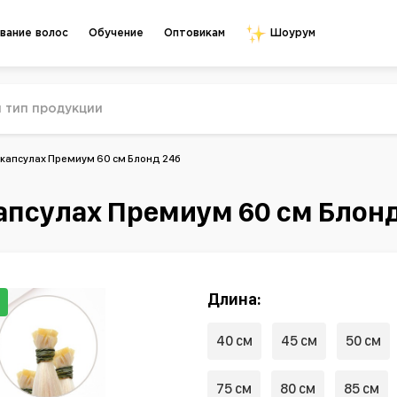
Обучение
Оптовикам
вание волос
Шоурум
 капсулах Премиум 60 см Блонд 24б
апсулах Премиум 60 см Блонд
Длина:
и
40 см
45 см
50 см
75 см
80 см
85 см