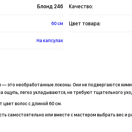
Блонд 24б
Качество:
Цвет товара:
60 см
На капсулах
м — это необработанные локоны. Они не подвергаются хими
а ощупь, легко укладываются, не требуют тщательного ухо
 цвет волос с длиной 60 см.
сть самостоятельно или вместе с мастером выбрать вес и р