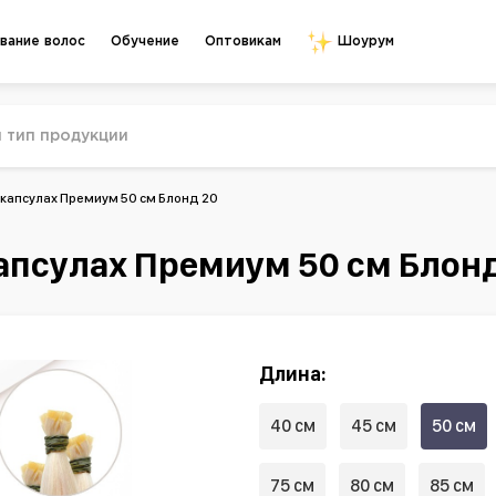
Обучение
Оптовикам
вание волос
Шоурум
 капсулах Премиум 50 см Блонд 20
апсулах Премиум 50 см Блонд
Длина:
40 см
45 см
50 см
75 см
80 см
85 см