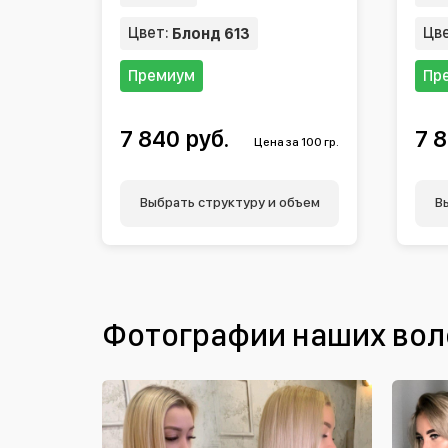
Цвет:
Цв
Блонд 613
Премиум
Пр
7 840 руб.
7 8
Цена за 100 гр.
Выбрать структуру и объем
В
Фотографии наших вол