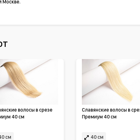
й Москве.
ют
янские волосы в срезе
Славянские волосы в сре
миум 40 см
Премиум 40 см
40 см
40 см