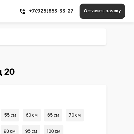
+7(925)853-33-27
Оставить заявку
 20
55 см
60 см
65 см
70 см
90 см
95 см
100 см