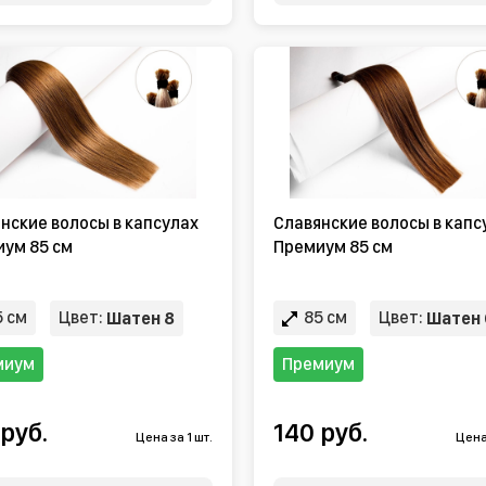
нские волосы в капсулах
Славянские волосы в капс
ум 85 см
Премиум 85 см
 см
Цвет:
85 см
Цвет:
Шатен 8
Шатен 
миум
Премиум
 руб.
140 руб.
Цена за 1 шт.
Цена 