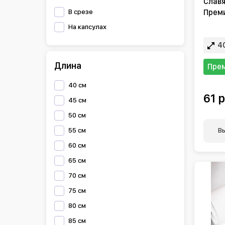
Славя
В срезе
Преми
На капсулах
40
Длина
Пре
40 см
61 р
45 см
50 см
В
55 см
60 см
65 см
70 см
75 см
80 см
85 см