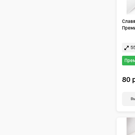
Славя
Преми
55
Пре
80 
В