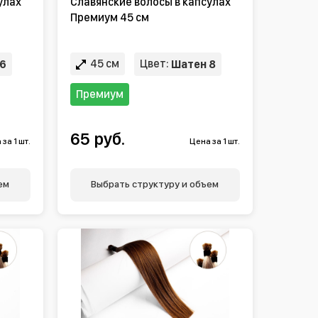
улах
Славянские волосы в капсулах
Премиум 45 см
45 см
Цвет:
6
Шатен 8
Премиум
65 руб.
за 1 шт.
Цена за 1 шт.
ем
Выбрать структуру и объем