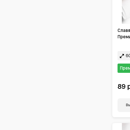
Славя
Преми
60
Пре
89 
В