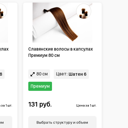
улах
Славянские волосы в капсулах
Премиум 80 см
80 см
Цвет:
8
Шатен 6
Премиум
131 руб.
за 1 шт.
Цена за 1 шт.
ем
Выбрать структуру и объем