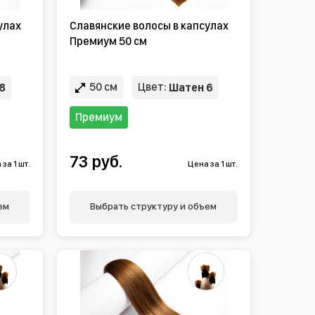
улах
Славянские волосы в капсулах
Премиум 50 см
50 см
Цвет:
8
Шатен 6
Премиум
73 руб.
за 1 шт.
Цена за 1 шт.
ем
Выбрать структуру и объем