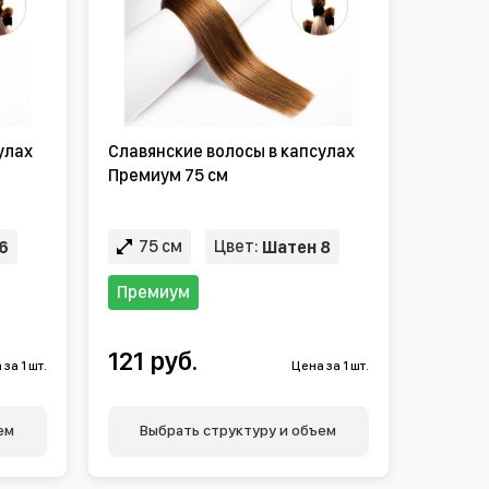
улах
Славянские волосы в капсулах
Премиум 75 см
75 см
Цвет:
6
Шатен 8
Премиум
121 руб.
за 1 шт.
Цена за 1 шт.
ем
Выбрать структуру и объем