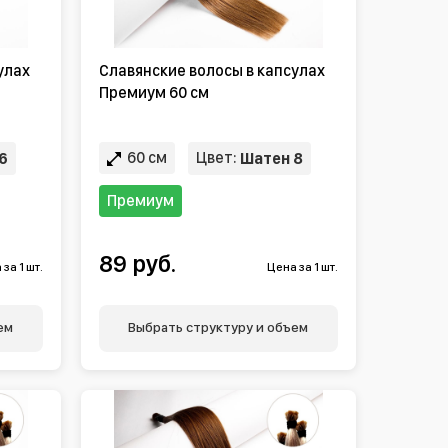
улах
Славянские волосы в капсулах
Премиум 60 см
60 см
Цвет:
6
Шатен 8
Премиум
89 руб.
за 1 шт.
Цена за 1 шт.
ем
Выбрать структуру и объем