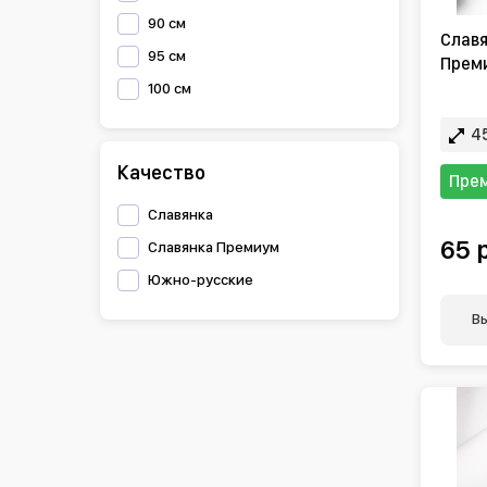
90 см
Славя
95 см
Преми
100 см
45
Качество
Пре
Славянка
65 
Славянка Премиум
Южно-русские
В