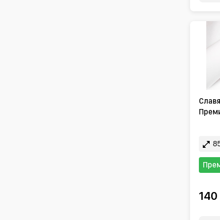
Славя
Преми
85
Пре
140