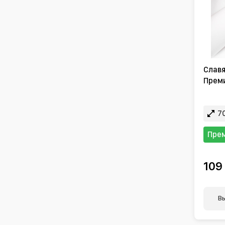
Славя
Преми
70
Пре
109
В