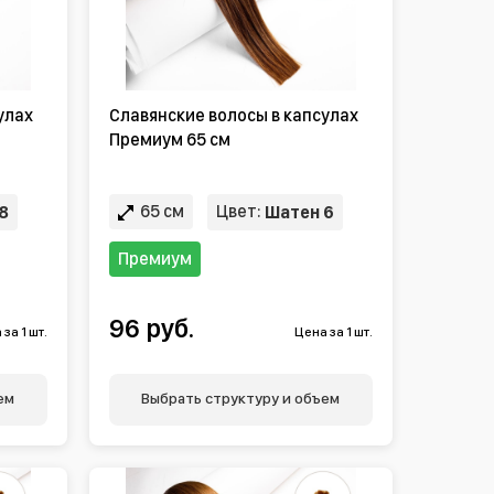
улах
Славянские волосы в капсулах
Премиум 65 см
65 см
Цвет:
8
Шатен 6
Премиум
96 руб.
за 1 шт.
Цена за 1 шт.
ем
Выбрать структуру и объем