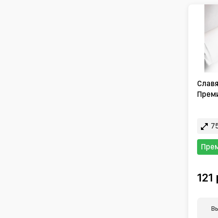
Славя
Преми
75
Пре
121 
В