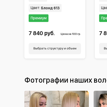
Цвет:
Цв
Блонд 613
Премиум
Пр
7 840 руб.
7 8
Цена за 100 гр.
Выбрать структуру и объем
В
Фотографии наших вол