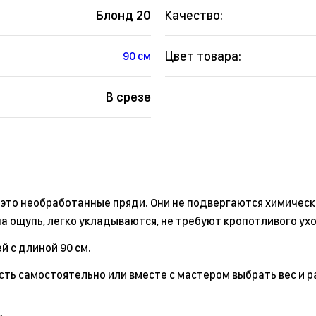
Блонд 20
Качество:
Цвет товара:
90 см
В срезе
 это необработанные пряди. Они не подвергаются химическ
а ощупь, легко укладываются, не требуют кропотливого ух
й с длиной 90 см.
сть самостоятельно или вместе с мастером выбрать вес и р