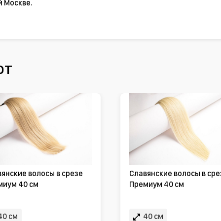
й Москве.
ют
янские волосы в срезе
Славянские волосы в сре
миум 40 см
Премиум 40 см
40 см
40 см