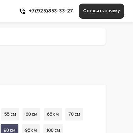
+7(925)853-33-27
Оставить заявку
55 см
60 см
65 см
70 см
90 см
95 см
100 см