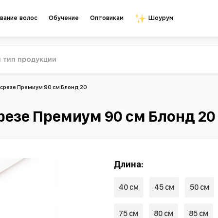
Обучение
Оптовикам
вание волос
Шоурум
 срезе Премиум 90 см Блонд 20
резе Премиум 90 см Блонд 20
Длина:
40 см
45 см
50 см
75 см
80 см
85 см