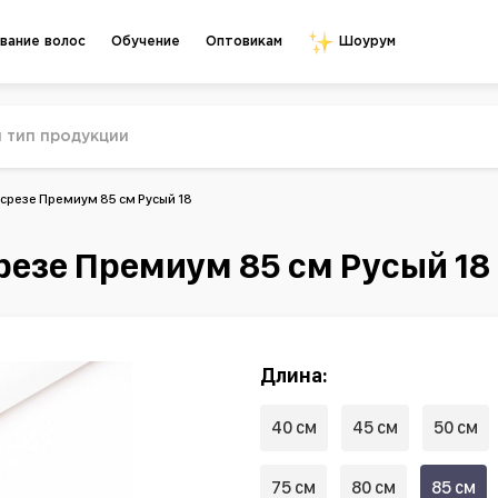
Обучение
Оптовикам
вание волос
Шоурум
срезе Премиум 85 см Русый 18
резе Премиум 85 см Русый 18
Длина:
40 см
45 см
50 см
75 см
80 см
85 см