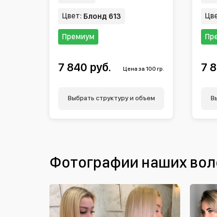
Цвет:
Цв
Блонд 613
Премиум
Пр
7 840 руб.
7 8
Цена за 100 гр.
Выбрать структуру и объем
В
Фотографии наших вол