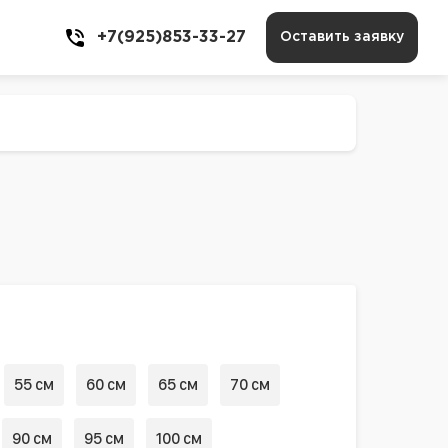
+7(925)853-33-27
Оставить заявку
55 см
60 см
65 см
70 см
90 см
95 см
100 см