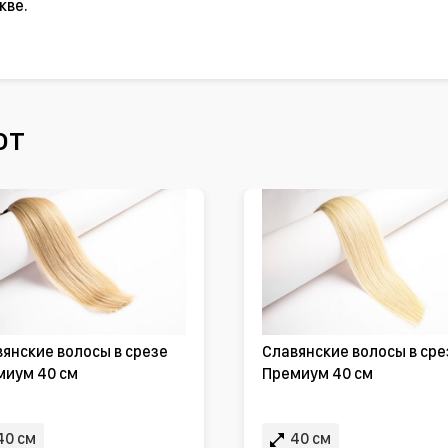
кве.
ют
янские волосы в срезе
Славянские волосы в сре
миум 40 см
Премиум 40 см
40 см
40 см